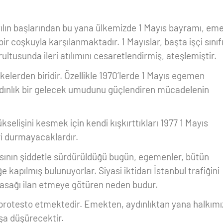
zyılın başlarından bu yana ülkemizde 1 Mayıs bayramı, em
ir coşkuyla karşılanmaktadır. 1 Mayıslar, başta işçi sınıf
ultusunda ileri atılımını cesaretlendirmiş, ateşlemiştir.
lkelerden biridir. Özellikle 1970’lerde 1 Mayıs egemen
ydınlık bir gelecek umudunu güçlendiren mücadelenin
kselişini kesmek için kendi kışkırttıkları 1977 1 Mayıs
i durmayacaklardır.
ısının şiddetle sürdürüldüğü bugün, egemenler, bütün
kapılmış bulunuyorlar. Siyasi iktidarı İstanbul trafiğini
asağı ilan etmeye götüren neden budur.
protesto etmektedir. Emekten, aydınlıktan yana halkımı
şa düşürecektir.