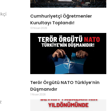
ekçi
Cumhuriyetçi Öğretmenler
ı
Kurultayı Toplandı!
13 Nisan 2026
Terör Örgütü NATO Türkiye’nin
Düşmanıdır
1 Nisan 2026
z