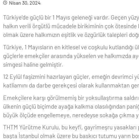
Nisan 30, 2024
Türkiye’de güçlü bir 1 Mayıs geleneği vardır. Geçen yü
halkın verili örgütlü mücadele birikiminin çok ötesinde b
olmak üzere halkımızın eşitlik ve özgürlük talepleri doğr
Türkiye, 1 Mayısların en kitlesel ve coşkulu kutlandığı ü
güçlerle emekçiler arasında yükselen ve halkımızda a
simgesi haline gelmiştir.
12 Eylül faşizmini hazırlayan güçler, emeğin devrimci yü
katliamını da darbe gerekçesi olarak kullanmaktan ger
Emekçilere karşı görülmemiş bir yoksullaştırma saldır
ülkenin güçlü biçimde ayağa kalkma olasılığından paniğe 
büyük ölçüde engellemeye, neredeyse sokağa çıkma y
THTM Yürütme Kurulu, bu keyfi, gayrimeşru yasakları 
başta İstanbul olmak üzere bu baskıcı tutumu yarın bo