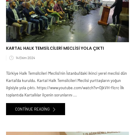
KARTAL HALK TEMSİLCİLERİ MECLİSİ YOLA ÇIKTI
14 Ekim 2024
Türkiye Halk Temsilcileri Meclisi'nin İstanbul'daki ikinci yerel meclisi dün
Kartal'da kuruldu. Kartal Halk Temsilcileri Meclisi yurttaşların yoğun
ilgisiyle yola çıktı. https://www.youtube.com/watch?v=OjkVH-fIcrc İlk
toplantıda Kartallılar ilçenin sorunlarını ...
CONTINUE READING