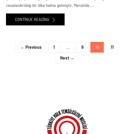
cezalandırıldığı bir ülke haline gelmiştir. Mersin’de ...
CONTINUE READING
← Previous
1
…
9
10
11
Next →