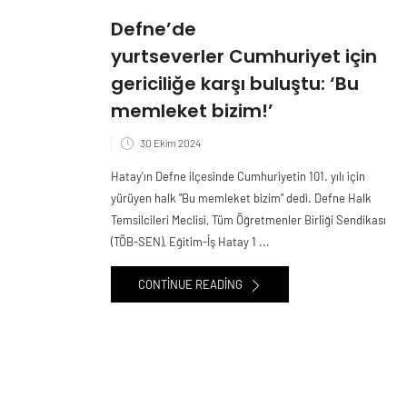
Defne’de
yurtseverler Cumhuriyet için
gericiliğe karşı buluştu: ‘Bu
memleket bizim!’
30 Ekim 2024
Hatay'ın Defne ilçesinde Cumhuriyetin 101. yılı için
yürüyen halk "Bu memleket bizim" dedi. Defne Halk
Temsilcileri Meclisi, Tüm Öğretmenler Birliği Sendikası
(TÖB-SEN), Eğitim-İş Hatay 1 ...
CONTINUE READING