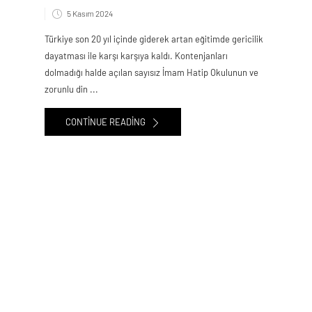
5 Kasım 2024
Türkiye son 20 yıl içinde giderek artan eğitimde gericilik
dayatması ile karşı karşıya kaldı. Kontenjanları
dolmadığı halde açılan sayısız İmam Hatip Okulunun ve
zorunlu din ...
CONTINUE READING