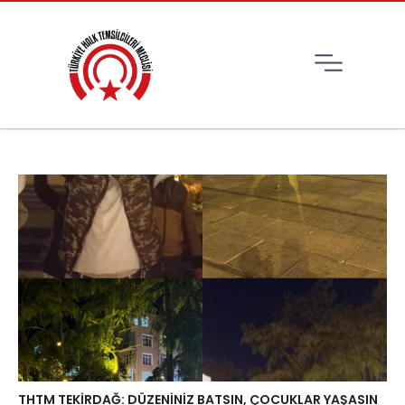
THTM TEKİRDAĞ: DÜZENİNİZ BATSIN, ÇOCUKLAR YAŞASIN