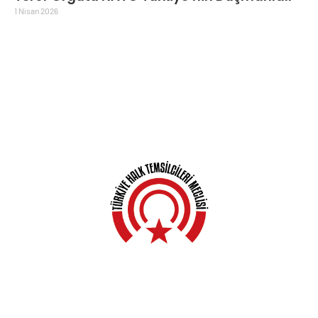
1 Nisan 2026
Anasayfa
Hakkında
Yerel Meclisler
Açıklamalar
Haberler
Kampanyalar