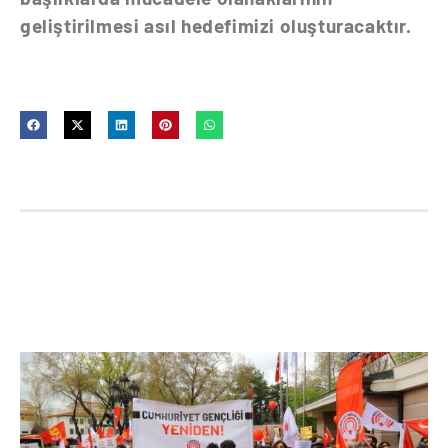
geliştirilmesi asıl hedefimizi oluşturacaktır.