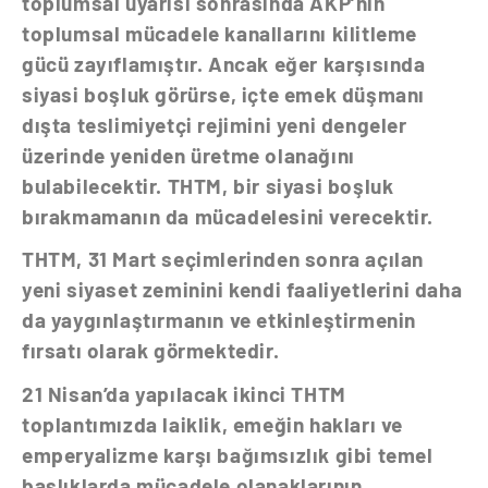
toplumsal uyarısı sonrasında AKP’nin
toplumsal mücadele kanallarını kilitleme
gücü zayıflamıştır. Ancak eğer karşısında
siyasi boşluk görürse, içte emek düşmanı
dışta teslimiyetçi rejimini yeni dengeler
üzerinde yeniden üretme olanağını
bulabilecektir. THTM, bir siyasi boşluk
bırakmamanın da mücadelesini verecektir.
THTM, 31 Mart seçimlerinden sonra açılan
yeni siyaset zeminini kendi faaliyetlerini daha
da yaygınlaştırmanın ve etkinleştirmenin
fırsatı olarak görmektedir.
21 Nisan’da yapılacak ikinci THTM
toplantımızda laiklik, emeğin hakları ve
emperyalizme karşı bağımsızlık gibi temel
başlıklarda mücadele olanaklarının