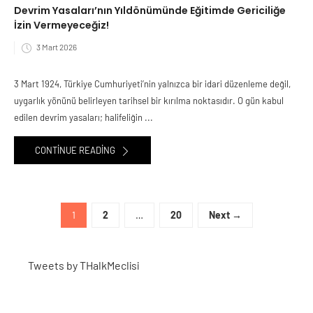
Devrim Yasaları’nın Yıldönümünde Eğitimde Gericiliğe
İzin Vermeyeceğiz!
3 Mart 2026
3 Mart 1924, Türkiye Cumhuriyeti’nin yalnızca bir idari düzenleme değil,
uygarlık yönünü belirleyen tarihsel bir kırılma noktasıdır. O gün kabul
edilen devrim yasaları; halifeliğin ...
CONTINUE READING
1
2
…
20
Next →
Tweets by THalkMeclisi