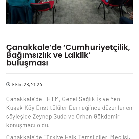
Çanakkale’de ‘Cumhuriyetçilik,
Bağımsızlık ve Laiklik’
buluşması
Ekim 28, 2024
Çanakkale’de THTM, Genel Sağlık İş ve Yeni
Kuşak Köy Enstitülüler Derneği’nce düzenlenen
söyleşide Zeynep Suda ve Orhan Gökdemir
konuşmacı oldu.
Çanakkale’de Türkiye Halk Temsilcileri Meclisi,