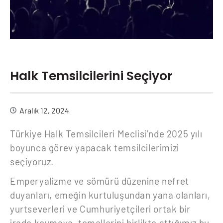
Halk Temsilcilerini Seçiyor
Aralık 12, 2024
Türkiye Halk Temsilcileri Meclisi’nde 2025 yılı
boyunca görev yapacak temsilcilerimizi
seçiyoruz.
Emperyalizme ve sömürü düzenine nefret
duyanları, emeğin kurtuluşundan yana olanları,
yurtseverleri ve Cumhuriyetçileri ortak bir
irade koymaya, temellerini birlikte attığımız bu