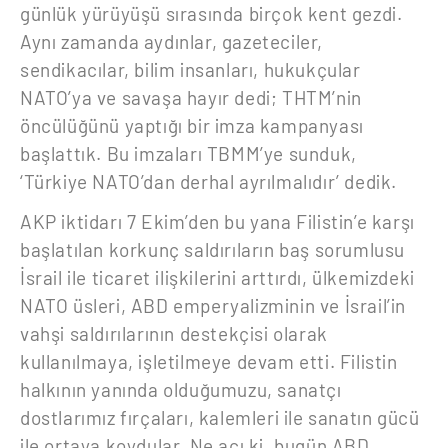
günlük yürüyüşü sırasında birçok kent gezdi.
Aynı zamanda aydınlar, gazeteciler,
sendikacılar, bilim insanları, hukukçular
NATO’ya ve savaşa hayır dedi; THTM’nin
öncülüğünü yaptığı bir imza kampanyası
başlattık. Bu imzaları TBMM’ye sunduk,
‘Türkiye NATO’dan derhal ayrılmalıdır’ dedik.
AKP iktidarı 7 Ekim’den bu yana Filistin’e karşı
başlatılan korkunç saldırıların baş sorumlusu
İsrail ile ticaret ilişkilerini arttırdı, ülkemizdeki
NATO üsleri, ABD emperyalizminin ve İsrail’in
vahşi saldırılarının destekçisi olarak
kullanılmaya, işletilmeye devam etti. Filistin
halkının yanında olduğumuzu, sanatçı
dostlarımız fırçaları, kalemleri ile sanatın gücü
ile ortaya koydular. Ne acı ki, bugün ABD