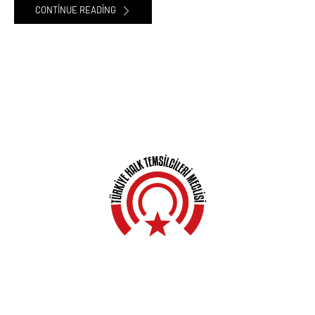
CONTINUE READING
Anasayfa
Hakkında
Yerel Meclisler
Açıklamalar
Haberler
Kampanyalar